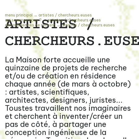
menu principal
→
artistes / chercheurs.euses
ARTISTES /
qui sommes nous ?
→
artistes / chercheurs.euses
des résidences de recherc
→
artistes / chercheurs.euses
CHERCHEURS.EUS
La Maison forte accueille une
quinzaine de projets de recherche
et/ou de création en résidence
chaque année (de mars à octobre)
: artistes, scientifiques,
architectes, designers, juristes...
Toustes travaillent nos imaginaires
et cherchent à inventer/créer un
pas de côté, à partager une
conception ingénieuse de la