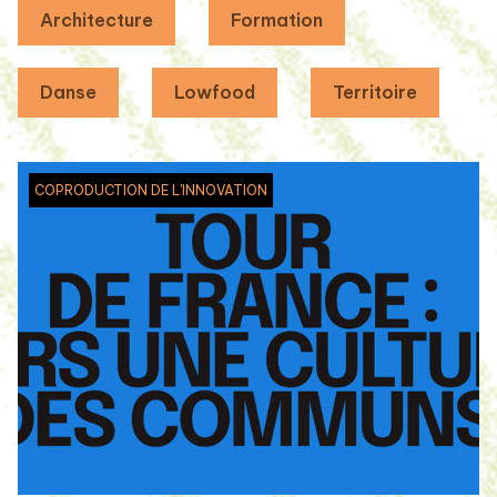
Architecture
Formation
Danse
Lowfood
Territoire
COPRODUCTION DE L'INNOVATION