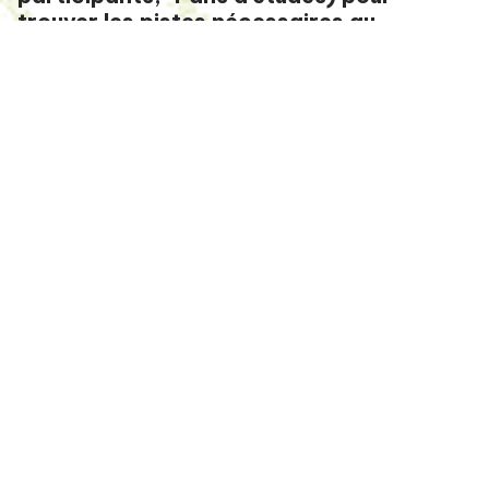
trouver les pistes nécessaires au
changement des pratiques culturelles.
COPRODUCTION DE L'INNOVATION
Ouvrir le débat pour