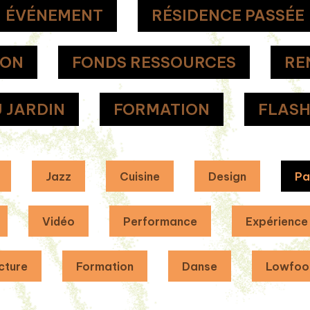
ÉVÉNEMENT
RÉSIDENCE PASSÉE
ION
FONDS RESSOURCES
RE
 JARDIN
FORMATION
FLAS
Jazz
Cuisine
Design
Pa
Vidéo
Performance
Expérience
cture
Formation
Danse
Lowfoo