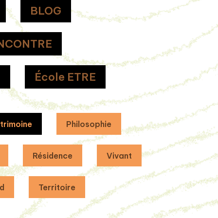
BLOG
NCONTRE
H
École ETRE
trimoine
Philosophie
Résidence
Vivant
d
Territoire