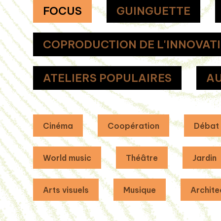
FOCUS
GUINGUETTE
COPRODUCTION DE L'INNOVAT
ATELIERS POPULAIRES
AU
Cinéma
Coopération
Débat
World music
Théâtre
Jardin
Arts visuels
Musique
Archite