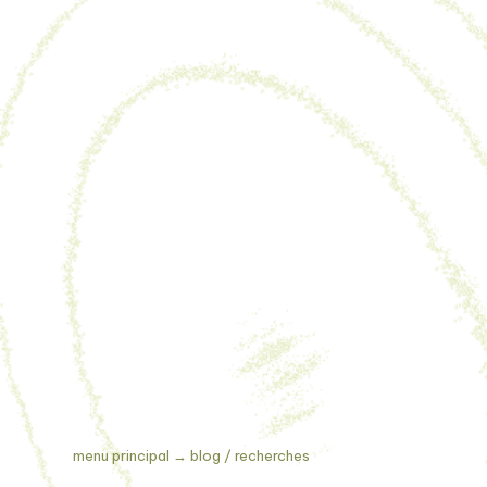
menu principal
→
blog / recherches