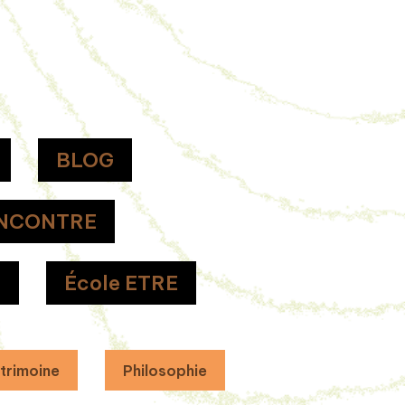
BLOG
NCONTRE
H
École ETRE
trimoine
Philosophie