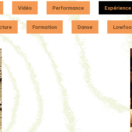
Vidéo
Performance
Expérience
cture
Formation
Danse
Lowfoo