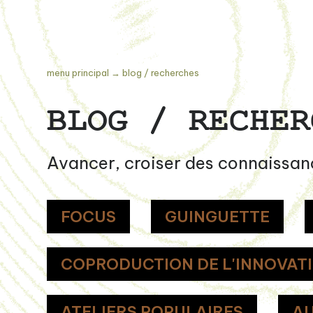
menu principal
→
blog / recherches
BLOG / RECHER
Avancer, croiser des connaissan
FOCUS
GUINGUETTE
COPRODUCTION DE L'INNOVAT
ATELIERS POPULAIRES
AU