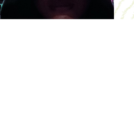
Le hacking territorial, une
condition nouvelle de
citoyenneté.