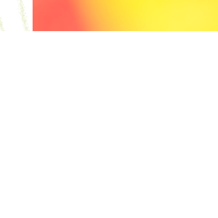
La puissance publique doi
valoriser l'intelligence
collective décentralisée