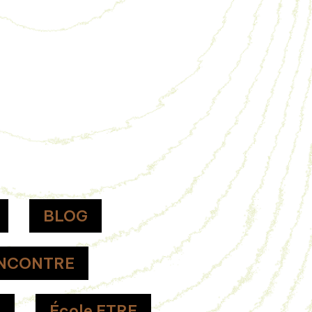
BLOG
NCONTRE
H
École ETRE