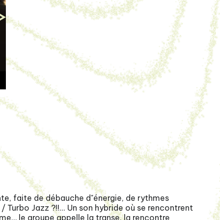
s sortir culture innovation sciences sortir sortir vacances
nte, faite de débauche d"énergie, de rythmes
/ Turbo Jazz ?!!... Un son hybride où se rencontrent
me… le groupe appelle la transe, la rencontre