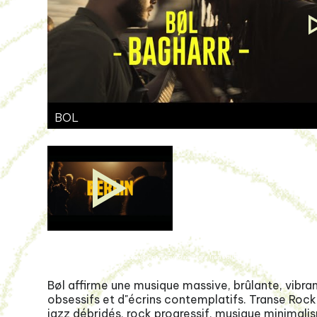
BOL
Villeneuve-sur-lot Lot-et garonne Agen Aquitaine Tiers lieu Vallée du Lot Ruralité Villeneuvoi
Bøl affirme une musique massive, brûlante, vibra
obsessifs et d"écrins contemplatifs. Transe Rock 
jazz débridés, rock progressif, musique minimalis