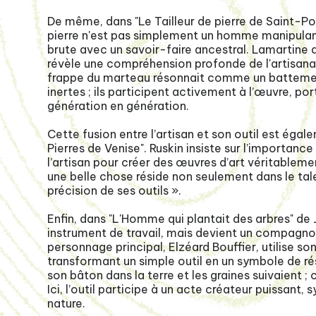
De même, dans "Le Tailleur de pierre de Saint-Poin
pierre n'est pas simplement un homme manipulant
brute avec un savoir-faire ancestral. Lamartine d
révèle une compréhension profonde de l'artisana
frappe du marteau résonnait comme un battement 
inertes ; ils participent activement à l’œuvre, p
génération en génération.
Cette fusion entre l’artisan et son outil est éga
Pierres de Venise". Ruskin insiste sur l’importanc
l’artisan pour créer des œuvres d’art véritablemen
une belle chose réside non seulement dans le talent
précision de ses outils ».
Enfin, dans "L'Homme qui plantait des arbres" de 
instrument de travail, mais devient un compagnon 
personnage principal, Elzéard Bouffier, utilise s
transformant un simple outil en un symbole de rési
son bâton dans la terre et les graines suivaient ;
Ici, l’outil participe à un acte créateur puissant,
nature.