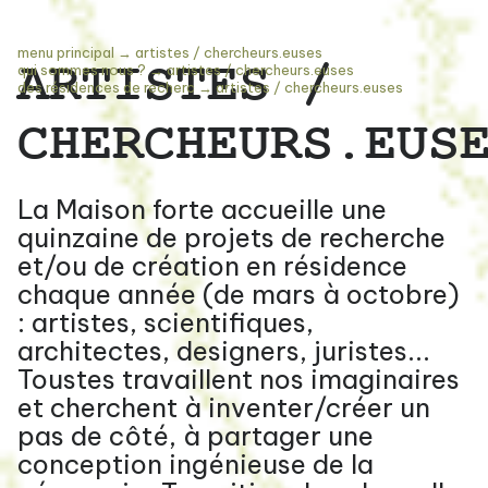
menu principal
→
artistes / chercheurs.euses
ARTISTES /
qui sommes nous ?
→
artistes / chercheurs.euses
des résidences de recherc
→
artistes / chercheurs.euses
CHERCHEURS.EUS
La Maison forte accueille une
quinzaine de projets de recherche
et/ou de création en résidence
chaque année (de mars à octobre)
: artistes, scientifiques,
architectes, designers, juristes...
Toustes travaillent nos imaginaires
et cherchent à inventer/créer un
pas de côté, à partager une
conception ingénieuse de la