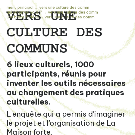
menu principal
→ vers une culture des comm
VERS UNE
qui sommes nous ?
→ vers une culture des comm
une boite à idées
→ vers une culture des comm
CULTURE DES
COMMUNS
6 lieux culturels, 1000
participants, réunis pour
inventer les outils nécessaires
au changement des pratiques
culturelles.
L'enquête qui a permis d'imaginer
le projet et l'organisation de La
Maison forte.