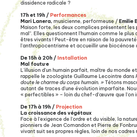
dissidence radicale ?
17h et 19h /
Performances
Mari Lanera,
musicienne, performeuse /
Emilie
Maison forte, les deux complices présentent les 
mal”. Elles questionnent l’humain comme le plus a
êtres vivants ! Peut-être en raison de la pauvreté
l'anthropocentrisme et accueillir une biocénose 
De 15h à 20h /
Installation
Mal foutu·e
L'illusion d'un humain parfait, maître du monde e
rappelle le zoologiste Guillaume Lecointre dans
doute le charme du corps humain. »
Tétons mascul
autant de traces d’une évolution imparfaite. Nou
« perfectibles » – loin du chef-d’œuvre que l’on 
De 17h à 19h /
Projection
La croissance des végétaux
Face à l’exigence de l’ordre et du visible, la nat
pionniers de Jean Comandon et Pierre de Fonbru
vivant suit ses propres règles, loin de nos cadres 