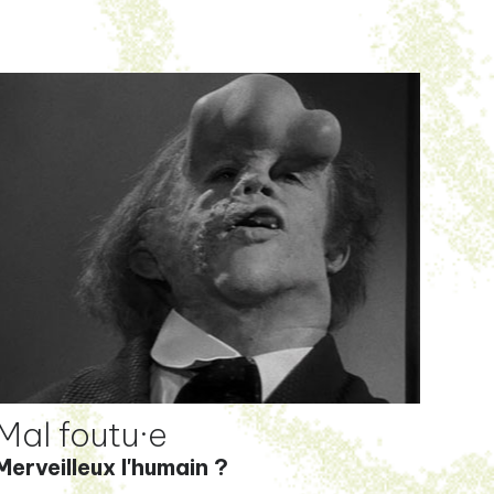
Mal foutu·e
Merveilleux l'humain ?