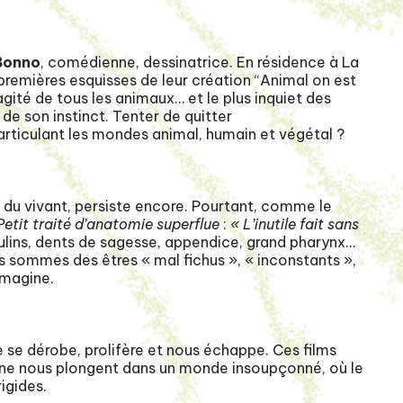
 Bonno
, comédienne, dessinatrice. En résidence à La
premières esquisses de leur création “Animal on est
gité de tous les animaux… et le plus inquiet des
 de son instinct. Tenter de quitter
articulant les mondes animal, humain et végétal ?
t du vivant, persiste encore. Pourtant, comme le
Petit traité d’anatomie superflue
:
« L’inutile fait sans
ins, dents de sagesse, appendice, grand pharynx…
s sommes des êtres « mal fichus », « inconstants »,
imagine.
ure se dérobe, prolifère et nous échappe. Ces films
ne nous plongent dans un monde insoupçonné, où le
rigides.