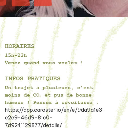
HORAIRES
15h-23h
Venez quand vous voulez !
INFOS PRATIQUES
Un trajet à plusieurs, c’est
moins de CO₂ et pus de bonne
humeur ! Pensez à covoiturer :
https://app.caroster.io/en/e/9da9a1e3-
e2e9-46d9-81c0-
7d9241129877/details/