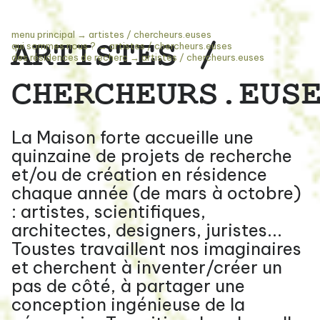
menu principal
→
artistes / chercheurs.euses
ARTISTES /
qui sommes nous ?
→
artistes / chercheurs.euses
des résidences de recherc
→
artistes / chercheurs.euses
CHERCHEURS.EUS
La Maison forte accueille une
quinzaine de projets de recherche
et/ou de création en résidence
chaque année (de mars à octobre)
: artistes, scientifiques,
architectes, designers, juristes...
Toustes travaillent nos imaginaires
et cherchent à inventer/créer un
pas de côté, à partager une
conception ingénieuse de la