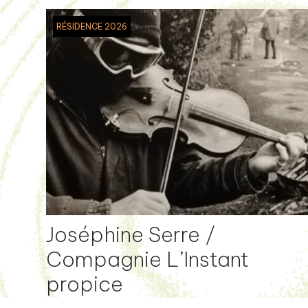
RÉSIDENCE 2026
Joséphine Serre /
Compagnie L’Instant
propice
M.A.D. ! Je te promets la forêt-