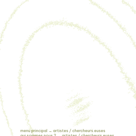
menu principal
→
artistes / chercheurs.euses
qui sommes nous ?
→
artistes / chercheurs.euses