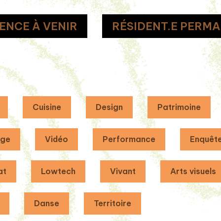
ENCE À VENIR
RÉSIDENT.E PERMA
Cuisine
Design
Patrimoine
age
Vidéo
Performance
Enquêt
at
Lowtech
Vivant
Arts visuels
Danse
Territoire