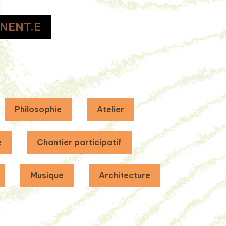
NENT.E
Philosophie
Atelier
e
Chantier participatif
Musique
Architecture