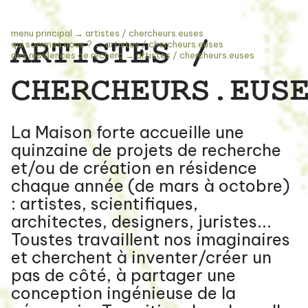
menu principal
→
artistes / chercheurs.euses
ARTISTES /
qui sommes nous ?
→
artistes / chercheurs.euses
des résidences de recherc
→
artistes / chercheurs.euses
CHERCHEURS.EUS
La Maison forte accueille une
quinzaine de projets de recherche
et/ou de création en résidence
chaque année (de mars à octobre)
: artistes, scientifiques,
architectes, designers, juristes...
Toustes travaillent nos imaginaires
et cherchent à inventer/créer un
pas de côté, à partager une
conception ingénieuse de la