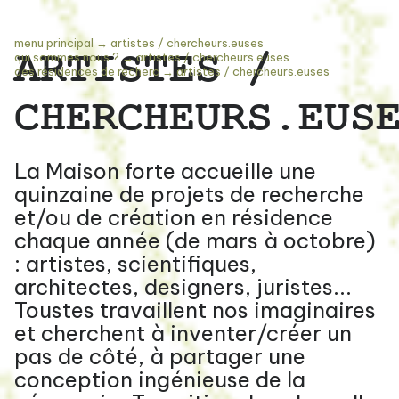
menu principal
→
artistes / chercheurs.euses
ARTISTES /
qui sommes nous ?
→
artistes / chercheurs.euses
des résidences de recherc
→
artistes / chercheurs.euses
CHERCHEURS.EUS
La Maison forte accueille une
quinzaine de projets de recherche
et/ou de création en résidence
chaque année (de mars à octobre)
: artistes, scientifiques,
architectes, designers, juristes...
Toustes travaillent nos imaginaires
et cherchent à inventer/créer un
pas de côté, à partager une
conception ingénieuse de la