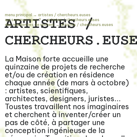
menu principal
→
artistes / chercheurs.euses
ARTISTES /
qui sommes nous ?
→
artistes / chercheurs.euses
des résidences de recherc
→
artistes / chercheurs.euses
CHERCHEURS.EUS
La Maison forte accueille une
quinzaine de projets de recherche
et/ou de création en résidence
chaque année (de mars à octobre)
: artistes, scientifiques,
architectes, designers, juristes...
Toustes travaillent nos imaginaires
et cherchent à inventer/créer un
pas de côté, à partager une
conception ingénieuse de la