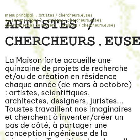
menu principal
→
artistes / chercheurs.euses
ARTISTES /
qui sommes nous ?
→
artistes / chercheurs.euses
des résidences de recherc
→
artistes / chercheurs.euses
CHERCHEURS.EUS
La Maison forte accueille une
quinzaine de projets de recherche
et/ou de création en résidence
chaque année (de mars à octobre)
: artistes, scientifiques,
architectes, designers, juristes...
Toustes travaillent nos imaginaires
et cherchent à inventer/créer un
pas de côté, à partager une
conception ingénieuse de la