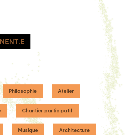
NENT.E
Philosophie
Atelier
e
Chantier participatif
Musique
Architecture