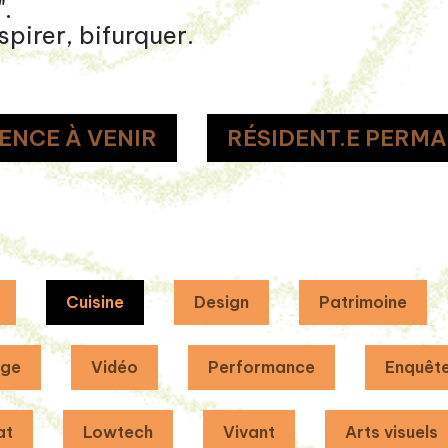
".
spirer, bifurquer.
ENCE À VENIR
RÉSIDENT.E PERMA
Cuisine
Design
Patrimoine
age
Vidéo
Performance
Enquêt
at
Lowtech
Vivant
Arts visuels