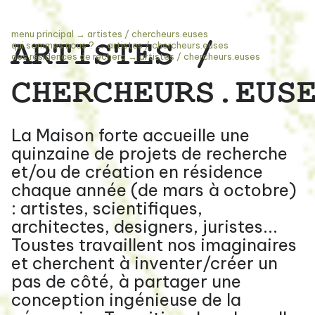
menu principal
→
artistes / chercheurs.euses
ARTISTES /
qui sommes nous ?
→
artistes / chercheurs.euses
des résidences de recherc
→
artistes / chercheurs.euses
CHERCHEURS.EUS
La Maison forte accueille une
quinzaine de projets de recherche
et/ou de création en résidence
chaque année (de mars à octobre)
: artistes, scientifiques,
architectes, designers, juristes...
Toustes travaillent nos imaginaires
et cherchent à inventer/créer un
pas de côté, à partager une
conception ingénieuse de la