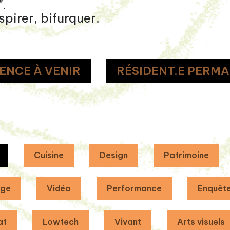
".
spirer, bifurquer.
ENCE À VENIR
RÉSIDENT.E PERMA
Cuisine
Design
Patrimoine
age
Vidéo
Performance
Enquêt
at
Lowtech
Vivant
Arts visuels