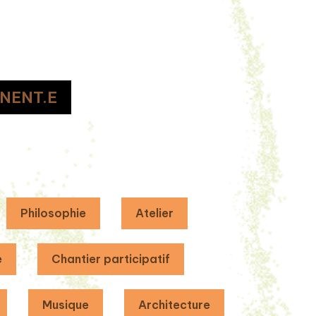
NENT.E
Philosophie
Atelier
e
Chantier participatif
Musique
Architecture