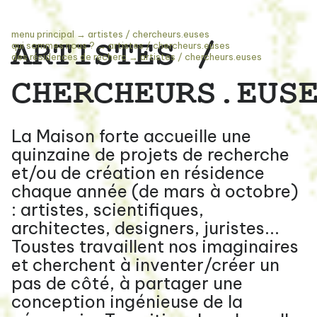
menu principal
→
artistes / chercheurs.euses
ARTISTES /
qui sommes nous ?
→
artistes / chercheurs.euses
des résidences de recherc
→
artistes / chercheurs.euses
CHERCHEURS.EUS
La Maison forte accueille une
quinzaine de projets de recherche
et/ou de création en résidence
chaque année (de mars à octobre)
: artistes, scientifiques,
architectes, designers, juristes...
Toustes travaillent nos imaginaires
et cherchent à inventer/créer un
pas de côté, à partager une
conception ingénieuse de la