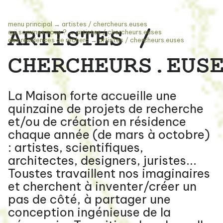
menu principal
→
artistes / chercheurs.euses
ARTISTES /
qui sommes nous ?
→
artistes / chercheurs.euses
des résidences de recherc
→
artistes / chercheurs.euses
CHERCHEURS.EUS
La Maison forte accueille une
quinzaine de projets de recherche
et/ou de création en résidence
chaque année (de mars à octobre)
: artistes, scientifiques,
architectes, designers, juristes...
Toustes travaillent nos imaginaires
et cherchent à inventer/créer un
pas de côté, à partager une
conception ingénieuse de la