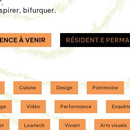
".
spirer, bifurquer.
ENCE À VENIR
RÉSIDENT.E PERMA
Cuisine
Design
Patrimoine
age
Vidéo
Performance
Enquêt
at
Lowtech
Vivant
Arts visuels