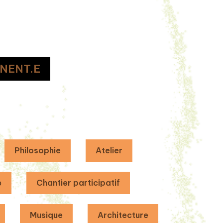
NENT.E
Philosophie
Atelier
e
Chantier participatif
Musique
Architecture