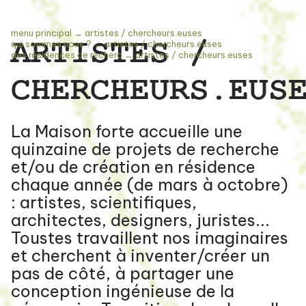
menu principal
→
artistes / chercheurs.euses
ARTISTES /
qui sommes nous ?
→
artistes / chercheurs.euses
des résidences de recherc
→
artistes / chercheurs.euses
CHERCHEURS.EUS
La Maison forte accueille une
quinzaine de projets de recherche
et/ou de création en résidence
chaque année (de mars à octobre)
: artistes, scientifiques,
architectes, designers, juristes...
Toustes travaillent nos imaginaires
et cherchent à inventer/créer un
pas de côté, à partager une
conception ingénieuse de la