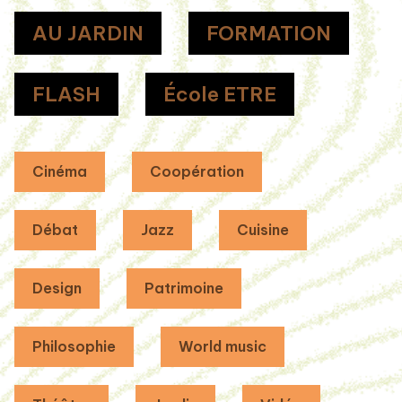
AU JARDIN
FORMATION
FLASH
École ETRE
Cinéma
Coopération
Débat
Jazz
Cuisine
Design
Patrimoine
Philosophie
World music