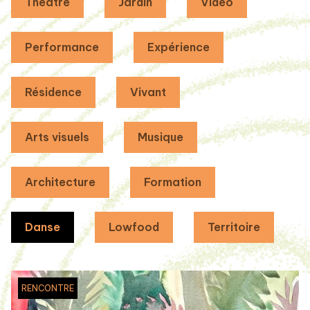
Théâtre
Jardin
Vidéo
Performance
Expérience
Résidence
Vivant
Arts visuels
Musique
Architecture
Formation
Danse
Lowfood
Territoire
RENCONTRE