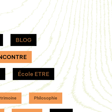
BLOG
NCONTRE
H
École ETRE
trimoine
Philosophie