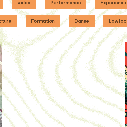
Vidéo
Performance
Expérience
cture
Formation
Danse
Lowfoo