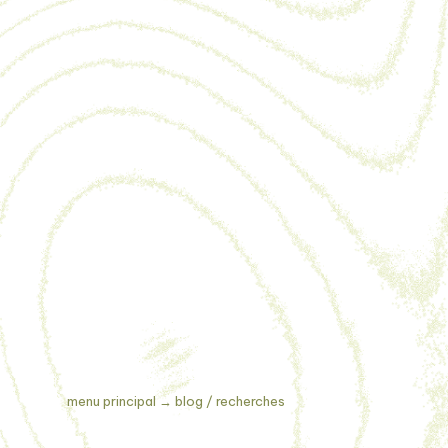
menu principal
→
blog / recherches