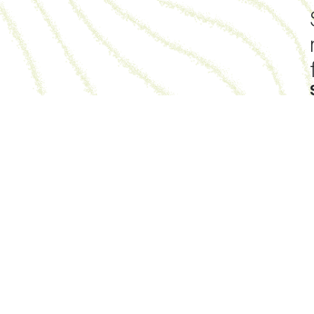
n Forte — 47340, Monbalen — 05 53 47 63 91