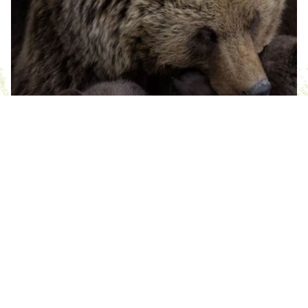
En hibernation pour les
semaines qui viennent
Retour sur 2024, une année chargée,
chargée...
FLASH