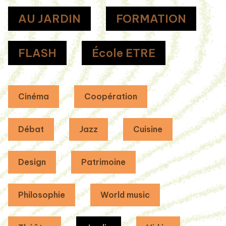
AU JARDIN
FORMATION
FLASH
École ETRE
Cinéma
Coopération
Débat
Jazz
Cuisine
Design
Patrimoine
Philosophie
World music