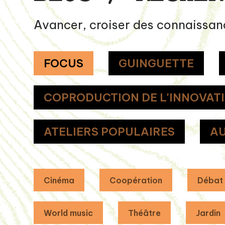
Avancer, croiser des connaissan
FOCUS
GUINGUETTE
COPRODUCTION DE L'INNOVAT
ATELIERS POPULAIRES
AU
Cinéma
Coopération
Débat
World music
Théâtre
Jardin