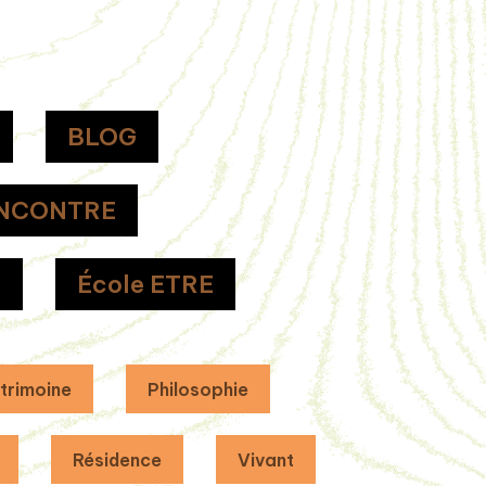
BLOG
NCONTRE
H
École ETRE
trimoine
Philosophie
Résidence
Vivant