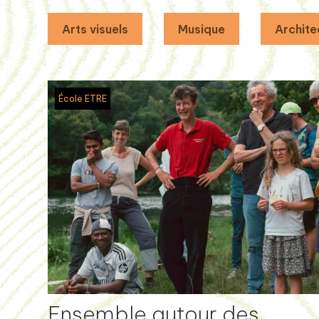
Arts visuels
Musique
Archite
École ETRE
Ensemble autour des