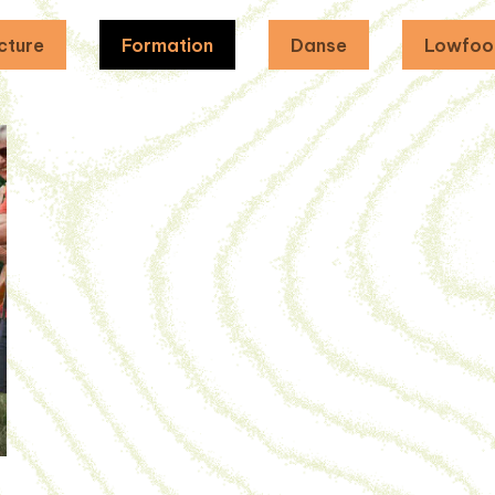
cture
Formation
Danse
Lowfoo