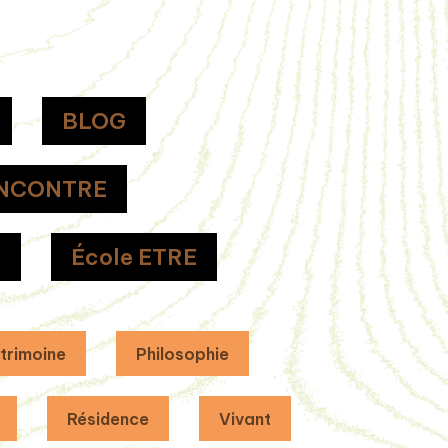
BLOG
NCONTRE
H
École ETRE
trimoine
Philosophie
Résidence
Vivant