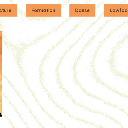
cture
Formation
Danse
Lowfoo