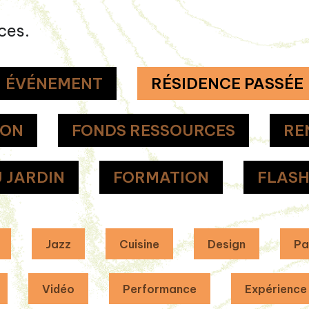
ces.
ÉVÉNEMENT
RÉSIDENCE PASSÉE
ION
FONDS RESSOURCES
RE
 JARDIN
FORMATION
FLAS
Jazz
Cuisine
Design
Pa
Vidéo
Performance
Expérience