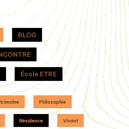
BLOG
NCONTRE
H
École ETRE
trimoine
Philosophie
Résidence
Vivant