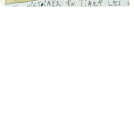
Margot Chauderna et Lalie
Bays
Histoires douces pour militante.x.s
fatiguée.x.s
Du 18 juillet au 16 août
RÉSIDENCE 2026