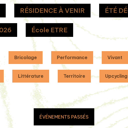
T
RÉSIDENCE À VENIR
ÉTÉ D
026
École ETRE
Bricolage
Performance
Vivant
Littérature
Territoire
Upcycling
ÉVÉNEMENTS PASSÉS