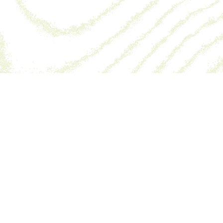
n Forte — 47340, Monbalen — 05 53 47 63 91