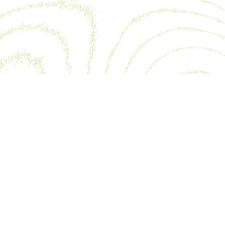
 —
contact