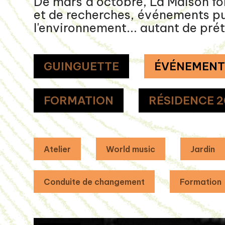
De mars à octobre, La Maison for
et de recherches, événements publ
l'environnement... autant de prét
GUINGUETTE
ÉVÉNEMEN
FORMATION
RÉSIDENCE 2
Atelier
World music
Jardin
Conduite de changement
Formation