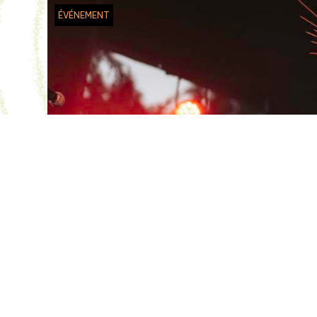
ÉVÉNEMENT
TARANTA LANERA
Sorcières électro
Jeudi 20 août
La Maison forte