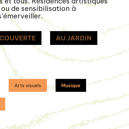
 et tous. Résidences artistiques
ou de sensibilisation à
’émerveiller.
ÉCOUVERTE
AU JARDIN
Arts visuels
Musique