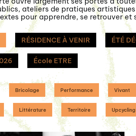
te ouvre largement ses portes à toutes
ics, ateliers de pratiques artistiques 
extes pour apprendre, se retrouver et s
T
RÉSIDENCE À VENIR
ÉTÉ D
026
École ETRE
Bricolage
Performance
Vivant
Littérature
Territoire
Upcycling