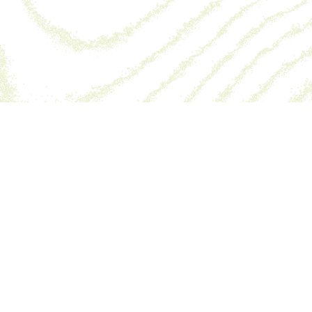
n Forte — 47340, Monbalen — 05 53 47 63 91