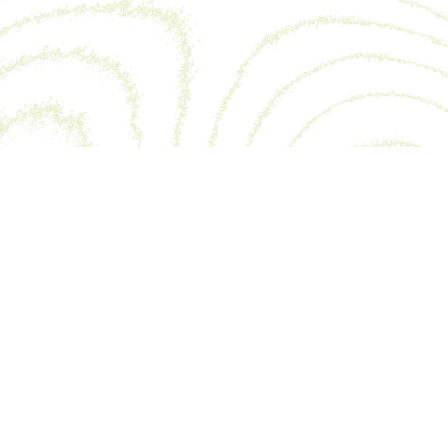
 —
contact