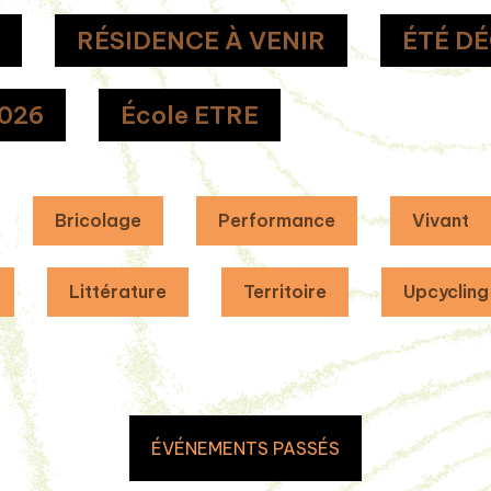
T
RÉSIDENCE À VENIR
ÉTÉ D
026
École ETRE
Bricolage
Performance
Vivant
Littérature
Territoire
Upcycling
ÉVÉNEMENTS PASSÉS