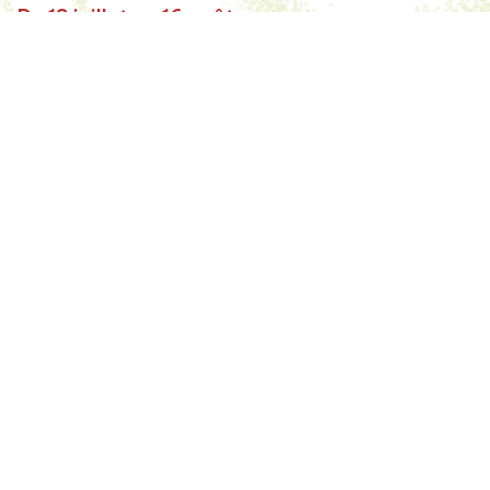
Du 18 juillet au 16 août
École ETRE
Parcours exploration
2 semaines pour expérimenter