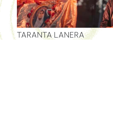
TARANTA LANERA
Sorcières électro
Jeudi 20 août
La Maison forte