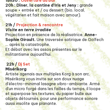
18h30 :
Ouverture du bar
20h : Dîner, la cantine d'Iris et Jeny
:
grande
soupe + entrée et / ou dessert (bio, local,
végétarien et fait maison avec amour).
21h /
Projection & rencontre
Visite en terre irradiée
Projection en présence de la réalisatrice,
Anne-
Sophie Girault.
Une traversée satirique de Golfech
... après la catastrophe.
Et débat avec les assos présentes sur le
militantisme aujourd'hui.
22h /
Dj Set
Misérikorg
Artiste agenais aux multiples Korg à son arc,
Misérikorg vous invite sur son doux nuage
d'électro-minimal lasagne vibro-ambiante. Armé
d'un micro forgé dans les failles du temps, il loope
et superpose les textures, du papier bulle aux
objets détournés, pour une performance sonore
aussi insolite que planante.