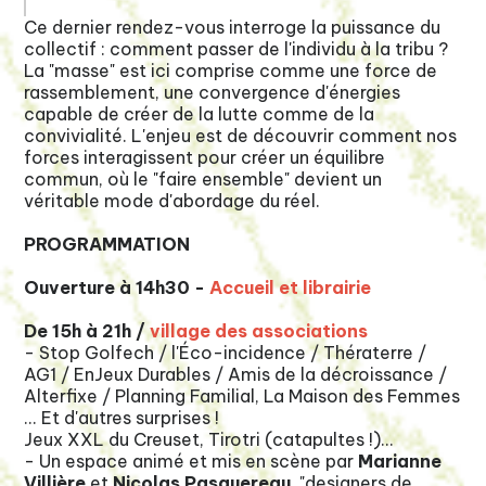
Ce dernier rendez-vous interroge la puissance du
collectif : comment passer de l'individu à la tribu ?
La "masse" est ici comprise comme une force de
rassemblement, une convergence d'énergies
capable de créer de la lutte comme de la
convivialité. L'enjeu est de découvrir comment nos
forces interagissent pour créer un équilibre
commun, où le "faire ensemble" devient un
véritable mode d'abordage du réel.
PROGRAMMATION
Ouverture à 14h30 -
Accueil et librairie
De 15h à 21h /
village des associations
- Stop Golfech / l'É
co-incidence /
Thératerre /
AG1 / EnJeux Durables / Amis de la décroissance /
Alterfixe / Planning Familial, La Maison des Femmes
... Et d'autres surprises !
Jeux XXL du Creuset, Tirotri (catapultes !)...
- Un espace animé et mis en scène par
Marianne
Villière
et
Nicolas Pasquereau
, "designers de